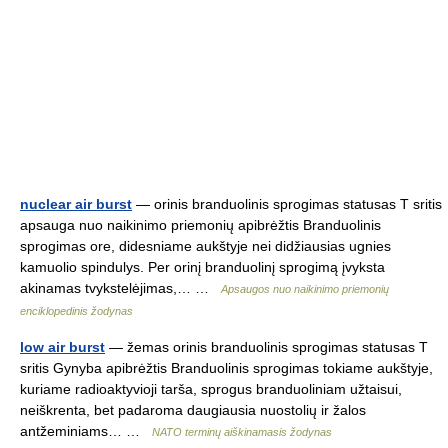
nuclear air burst
— orinis branduolinis sprogimas statusas T sritis
apsauga nuo naikinimo priemonių apibrėžtis Branduolinis
sprogimas ore, didesniame aukštyje nei didžiausias ugnies
kamuolio spindulys. Per orinį branduolinį sprogimą įvyksta
akinamas tvykstelėjimas,… …
Apsaugos nuo naikinimo priemonių
enciklopedinis žodynas
low air burst
— žemas orinis branduolinis sprogimas statusas T
sritis Gynyba apibrėžtis Branduolinis sprogimas tokiame aukštyje,
kuriame radioaktyvioji tarša, sprogus branduoliniam užtaisui,
neiškrenta, bet padaroma daugiausia nuostolių ir žalos
antžeminiams… …
NATO terminų aiškinamasis žodynas