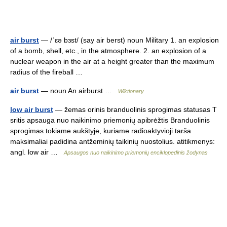
air burst
— /ˈɛə bɜst/ (say air berst) noun Military 1. an explosion
of a bomb, shell, etc., in the atmosphere. 2. an explosion of a
nuclear weapon in the air at a height greater than the maximum
radius of the fireball …
air burst
— noun An airburst …
Wiktionary
low air burst
— žemas orinis branduolinis sprogimas statusas T
sritis apsauga nuo naikinimo priemonių apibrėžtis Branduolinis
sprogimas tokiame aukštyje, kuriame radioaktyvioji tarša
maksimaliai padidina antžeminių taikinių nuostolius. atitikmenys:
angl. low air …
Apsaugos nuo naikinimo priemonių enciklopedinis žodynas