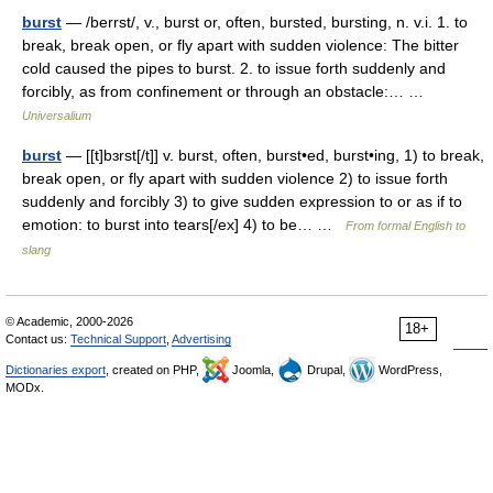
burst
— /berrst/, v., burst or, often, bursted, bursting, n. v.i. 1. to
break, break open, or fly apart with sudden violence: The bitter
cold caused the pipes to burst. 2. to issue forth suddenly and
forcibly, as from confinement or through an obstacle:… …
Universalium
burst
— [[t]bɜrst[/t]] v. burst, often, burst•ed, burst•ing, 1) to break,
break open, or fly apart with sudden violence 2) to issue forth
suddenly and forcibly 3) to give sudden expression to or as if to
emotion: to burst into tears[/ex] 4) to be… …
From formal English to
slang
© Academic, 2000-2026
18+
Contact us:
Technical Support
,
Advertising
Dictionaries export
, created on PHP,
Joomla,
Drupal,
WordPress,
MODx.