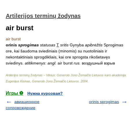
Artilerijos terminų žodynas
air burst
air burst
orinis
sprogimas
statusas
T
sritis
Gynyba
apibrėžtis
Sprogimas
ore, kai šaudoma sviediniais (minomis) su nuotoliniais ir
nekontaktiniais sprogdikliais, kai ore sprogsta rikošetavęs
sviedinys.
atitikmenys
:
angl.
air burst
rus.
воздушный взрыв
Artilerijos terminų žodynas – Vilnius: Generolo Jono Žemaičio Lietuvos karo akademija
.
Eugenijus Kisinas, Generolo Jono Žemaičio Lietuvos
.
2004
.
Игры ⚽
Нужна курсовая?
авиационное
orinis sprogimas
сопровождение